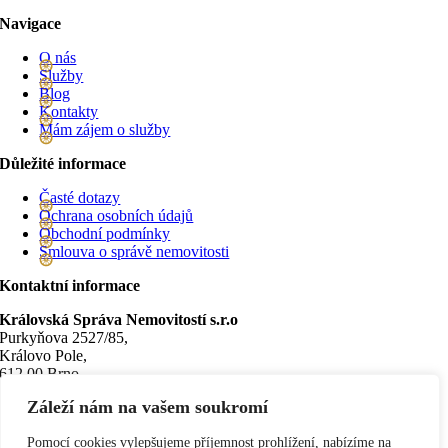
Navigace
O nás
Služby
Blog
Kontakty
Mám zájem o služby
Důležité informace
Časté dotazy
Ochrana osobních údajů
Obchodní podmínky
Smlouva o správě nemovitosti
Kontaktní informace
Královská Správa Nemovitostí s.r.o
Purkyňova 2527/85,
Královo Pole,
612 00 Brno
Záleží nám na vašem soukromí
+420 771 234 176
jsme@kralovskasprava.cz
Pomocí cookies vylepšujeme příjemnost prohlížení, nabízíme na