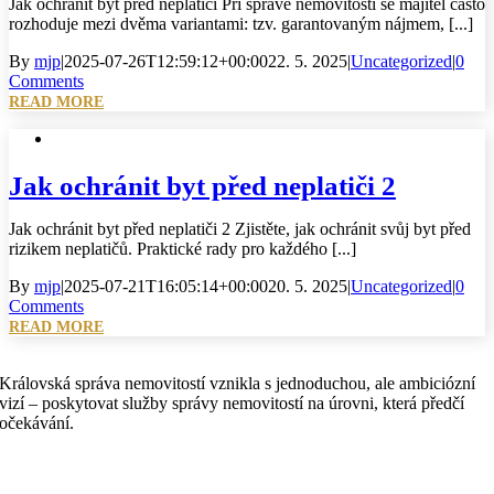
Jak ochránit byt před neplatiči Při správě nemovitosti se majitel často
rozhoduje mezi dvěma variantami: tzv. garantovaným nájmem, [...]
By
mjp
|
2025-07-26T12:59:12+00:00
22. 5. 2025
|
Uncategorized
|
0
Comments
READ MORE
Jak ochránit byt před neplatiči 2
Jak ochránit byt před neplatiči 2 Zjistěte, jak ochránit svůj byt před
rizikem neplatičů. Praktické rady pro každého [...]
By
mjp
|
2025-07-21T16:05:14+00:00
20. 5. 2025
|
Uncategorized
|
0
Comments
READ MORE
Královská správa nemovitostí vznikla s jednoduchou, ale ambiciózní
vizí – poskytovat služby správy nemovitostí na úrovni, která předčí
očekávání.