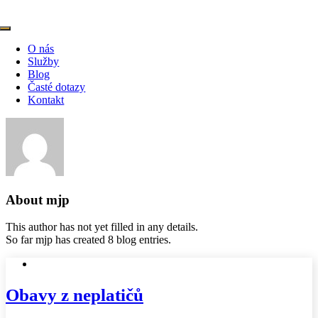
Skip
to
Toggle
content
Navigation
O nás
Služby
Blog
Časté dotazy
Kontakt
About
mjp
This author has not yet filled in any details.
So far mjp has created 8 blog entries.
Obavy z neplatičů