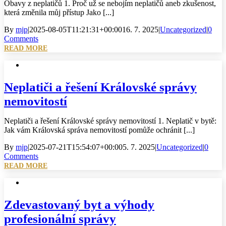
Obavy z neplatičů 1. Proč už se nebojím neplatičů aneb zkušenost,
která změnila můj přístup Jako [...]
By
mjp
|
2025-08-05T11:21:31+00:00
16. 7. 2025
|
Uncategorized
|
0
Comments
READ MORE
Neplatiči a řešení Královské správy
nemovitostí
Neplatiči a řešení Královské správy nemovitostí 1. Neplatič v bytě:
Jak vám Královská správa nemovitostí pomůže ochránit [...]
By
mjp
|
2025-07-21T15:54:07+00:00
5. 7. 2025
|
Uncategorized
|
0
Comments
READ MORE
Zdevastovaný byt a výhody
profesionální správy