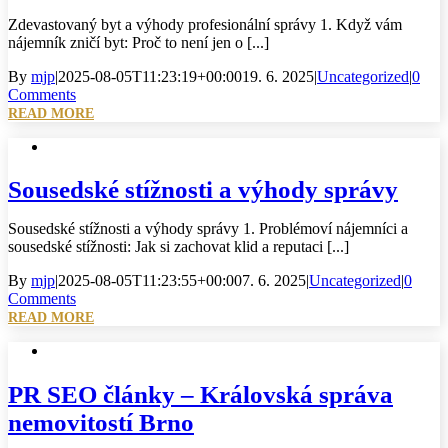
Zdevastovaný byt a výhody profesionální správy 1. Když vám
nájemník zničí byt: Proč to není jen o [...]
By
mjp
|
2025-08-05T11:23:19+00:00
19. 6. 2025
|
Uncategorized
|
0
Comments
READ MORE
Sousedské stížnosti a výhody správy
Sousedské stížnosti a výhody správy 1. Problémoví nájemníci a
sousedské stížnosti: Jak si zachovat klid a reputaci [...]
By
mjp
|
2025-08-05T11:23:55+00:00
7. 6. 2025
|
Uncategorized
|
0
Comments
READ MORE
PR SEO články – Královská správa
nemovitostí Brno